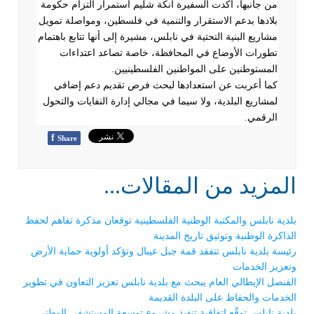
من جانبها، أكدت السفيرة آنكة شليم استمرار التزام حكومة
بلادها بدعم الاستقرار والتنمية في فلسطين، ومواصلة تمويل
مشاريع البنية التحتية في نابلس، مشيرة إلى أنها تتابع باهتمام
تطورات الأوضاع في المحافظة، خاصة تصاعد اعتداءات
المستوطنين على المواطنين الفلسطينيين
.
كما أعربت عن استعدادها لبحث فرص تقديم دعم إضافي
لمشاريع البلدية، ولا سيما في مجالي إدارة النفايات والتحول
الرقمي
.
f
Share
المزيد من المقالات...
بلدية نابلس والمكتبة الوطنية الفلسطينية توقعان مذكرة تفاهم لحفظ
الذاكرة الوطنية وتوثيق تاريخ المدينة
رئيسة بلدية نابلس تتفقد قمة جبل عيبال وتؤكد أولوية حماية الأرض
وتعزيز الخدمات
القنصل الإيطالي العام يبحث مع بلدية نابلس تعزيز التعاون في تطوير
الخدمات والحفاظ على البلدة القديمة
بلدية نابلس توقّع اتفاقية تنفيذ مشروع توسعة المستشفى الوطني