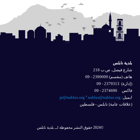
بلدية نابلس
شارع فيصل، ص.ب 218
هاتف (مقسم) 2390000 - 09
(إدارة)
2379313 - 09
فاكس 2374690 - 09
ايميل: 
nablus@nablus.org
٬
pr@nablus.org
(علاقات عامة) نابلس - فلسطين
©2024 حقوق النشر محفوظة لــ بلدية نابلس