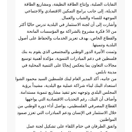
النفايات الصلبة، وإنتاج الطاقة النظيفة، ومشاريع الطاقة
البديلة، إلى جانب برامج التمكين الاقتصادي والاجتماعي
الموجهة للنساء والشباب والعمال
.
وأشارت إلى أن لجنة الاستثمار في البلدية تدرس حاليًا أكثر
من 50 فكرة مشروع بالشراكة مع المؤسسات المانحة
والقطاع الخاص، بهدف تعزيز الخدمات والحفاظ على أصول
البلدية وتنميتها
.
وثمنت الأتيرة الدور الوطني والمجتمعي الذي يقوم به بنك
فلسطين في دعم المبادرات التنموية، مؤكدة أهمية توسيع
مجالات التعاون بما ينعكس إيجابًا على التنمية المحلية في
مدينة نابلس
.
من جانبه، أكد المدير العام لبنك فلسطين السيد محمود الشوا
استعداد البنك لبناء شراكة عملية مع البلدية، مشيداً برؤية
المجلس البلدي وتوجهه نحو تنفيذ مشاريع تنموية مستدامة.
وأضاف أن البنك، رغم التحديات الاقتصادية التي يواجهها
القطاع المصرفي الفلسطيني، يواصل أداء دوره الوطني من
خلال الاستثمار في الإنسان ودعم المبادرات التي تعزز صمود
المواطنين
.
واتفق الطرفان في ختام اللقاء على تشكيل لجنة عمل