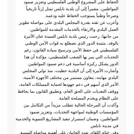
الحفاظ على المشروع الوطني الفلسطيني وتعزيز صمود
المواطنين، مشيراً إلى أن بلدية نابلس تمثل إرثاً تاريخياً
وصرحاً وطنياً يستوجب الحفاظ عليه ودعمه
.
وأعرب عن ثقته بقدرة المجلس البلدي على مواصلة تطوير
العمل البلدي والارتقاء بالخدمات المقدمة للمواطنين
.
من جانبها، رحبت رئيس بلدية نابلس السيدة عنان الأتيرة
بالوفد، مثمنة الدور الذي تضطلع به قوات الأمن الوطني
الفلسطيني في حفظ الأمن وترسيخ سيادة القانون، رغم
التحديات التي يمر بها الشعب الفلسطيني، مؤكدة أن هذا
الدور يشكل ركيزة أساسية في دعم صمود المواطنين
.
وأشارت الأتيرة إلى أن البلدية حظيت، منذ تولي المجلس
البلدي مهامه، بتعاون مستمر من مختلف الأجهزة الأمنية،
الأمر الذي أسهم في دعم جهودها لحماية الممتلكات العامة،
ووقف التعديات على الحق العام، وتطبيق القانون بما يحافظ
على النظام ويخدم المصلحة العامة
.
وأكدت أن المرحلة الحالية تتطلب مزيداً من التكامل بين
المؤسسات الوطنية لمواجهة التحديات، وتعزيز صمود
المواطنين، وضمان استمرار تنفيذ المشاريع التنموية والخدمية
في مدينة نابلس
.
وفي ختام اللقاء، شدد الجانبان على أهمية مواصلة التنسيق