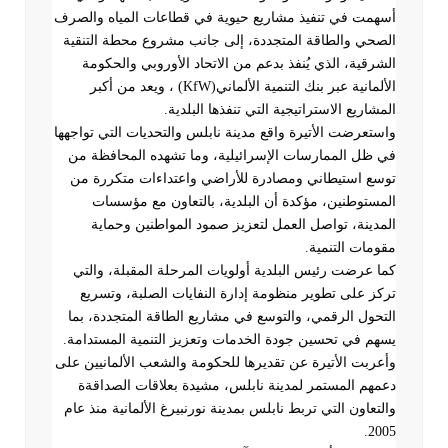
أسهمت في تنفيذ مشاريع حيوية في قطاعات المياه والصرف
الصحي والطاقة المتجددة، إلى جانب مشروع محطة التنقية
الشرقية، الذي يُنفذ بدعم من الاتحاد الأوروبي والحكومة
الألمانية عبر بنك التنمية الألماني
(KfW)
، ويعد من أكبر
المشاريع الاستراتيجية التي تنفذها البلدية
.
واستعرضت الأتيرة واقع مدينة نابلس والتحديات التي تواجهها
في ظل الممارسات الإسرائيلية، وما تشهده المحافظة من
توسع استيطاني ومصادرة للأراضي واعتداءات متكررة من
المستوطنين، مؤكدة أن البلدية، بالتعاون مع مؤسسات
المدينة، تواصل العمل لتعزيز صمود المواطنين وحماية
مقومات التنمية
.
كما عرضت رئيس البلدية أولويات المرحلة المقبلة، والتي
تركز على تطوير منظومة إدارة النفايات الصلبة، وتسريع
التحول الرقمي، والتوسع في مشاريع الطاقة المتجددة، بما
يسهم في تحسين جودة الخدمات وتعزيز التنمية المستدامة
.
وأعربت الأتيرة عن تقديرها للحكومة والشعب الألمانيين على
دعمهم المستمر لمدينة نابلس، مشيدة بعلاقات الصداقةة
والتعاون التي تربط نابلس بمدينة نورنبيرغ الألمانية منذ عام
.
2005