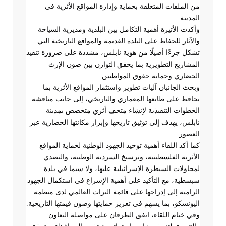
من الملفات المتعلقة بحماية وإدارة المواقع الأثرية في
المدينة
.
وأكدت الأتيرة أهمية التكامل بين البلدية ومديرية السياحة
والآثار للحفاظ على البلدة القديمة والمواقع التاريخية التي
تشكل جزءًا أصيلًا من هوية نابلس، مشددة على ضرورة تنفيذ
المشاريع التطويرية بما يحقق التوازن بين صون الإرث
الحضاري وحماية حقوق المواطنين
.
وبحث الجانبان آليات تطوير واستثمار المواقع الأثرية بما
يحافظ على طابعها المعماري والتاريخي، إلى جانب مناقشة
الخطوات التنفيذية لإنشاء متحف أثري متخصص بمدينة
نابلس، يهدف إلى توثيق تاريخها وإبراز مكانتها الحضارية عبر
العصور
.
كما أكد اللقاء أهمية توحيد الجهود الوطنية لحماية المواقع
الأثرية الفلسطينية، وترسيخ السردية الوطنية، والتصدي
لمحاولات السيطرة الإسرائيلية عليها، ولا سيما في بلدة
سبسطية، مع التأكيد على أهمية الإسراع في استكمال الجهود
الرامية إلى إدراجها على قائمة التراث العالمي لدى منظمة
اليونسكو، بما يسهم في تعزيز حمايتها وصون قيمتها التاريخية
.
وفي ختام اللقاء، اتفق الطرفان على مواصلة التعاون