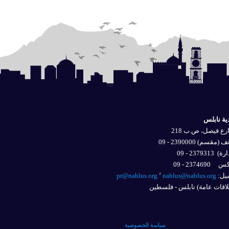
ية نابلس
ع فيصل، ص.ب 218
 (مقسم) 2390000 - 09
ارة)
2379313 - 09
2374690 - 09
يل: 
nablus@nablus.org
٬
pr@nablus.org
اقات عامة) نابلس - فلسطين
سياسة الخصوصية