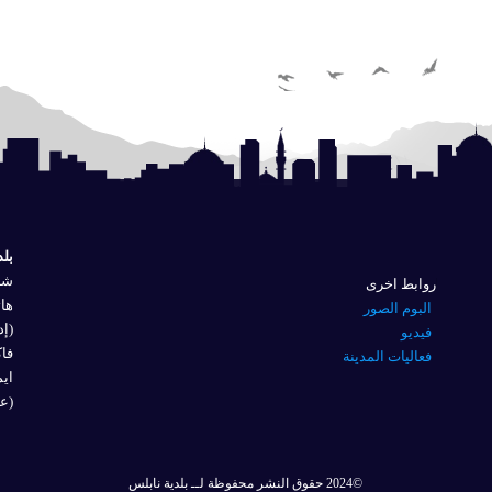
بلد
شار
روابط اخرى
هاتف
البوم الصور
(إد
فيديو
فاكس 
فعاليات المدينة
ايم
(عل
©2024 حقوق النشر محفوظة لــ بلدية نابلس