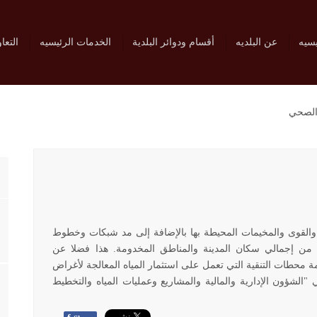
يسيه
عن البلديه
أقسام ودوائر البلدية
الخدمات الرئيسيه
التعا
 الصحي
ة والقوى والمخيمات المحيطة بها بالإضافة إلى مد شبكات وخطوط
ف الصحي وصيانتها والتي تغطي ما نسبته 96% من إجمالي سكان المدينة والمناطق المخدومة. هذا فضلا عن
ة محطات التنقية التي تعمل على استثمار المياه المعالجة لأغراض
 "الشؤون الإدارية والمالية والمشاريع وعمليات المياه والتخطيط