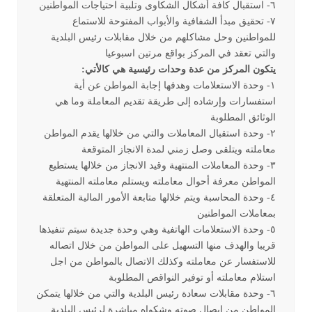
٦- استقبال كافة أشكال الشكاوى وتلبية احتياجات المواطنين
٧- تحقيق مبدأ الشفافية والأبواب المفتوحة للاستماع
للمواطنين وحل مشاكلهم من خلال مقابلات رئيس البلدية
والتي تعقد في المركز بواقع مرتين اسبوعيا
يتكون المركز من عدة وحدات رئيسية هي كالأتي:
١- وحدة الاستعلامات وهدفها إجابة المواطن عن أية
استفسارات وإرشاده إلى طريقة تقديم المعاملة وما هي
الوثائق المطلوبة
٢- وحدة استقبال المعاملات والتي من خلالها يقدم المواطن
معاملته ويتلقى وصل زمني لمدة الانجاز المتوقعة
٣- وحدة المعاملات المنتهية وقيد الانجاز من خلالها يستطيع
المواطن معرفة أحوال معاملته ويستلم معاملته المنتهية
٤- وحدة المحاسبة ويتم خلالها متابعة الأمور المالية المتعلقة
بمعاملات المواطنين
٥- وحدة الاستعلامات الهاتفية وهي وحدة جديدة سيتم تنفيذها
قريبا والهدف منها التسهيل على المواطن من خلال اتصاله
للاستفسار عن معاملته وكذلك الاتصال بالمواطن من اجل
استلام معاملته أو توفير النواقص المطلوبة
٦- وحدة مقابلات سعادة رئيس البلدية والتي من خلالها يتمكن
المواطن من إيصال صوته وشكواه مباشرة لرئيس البلدية