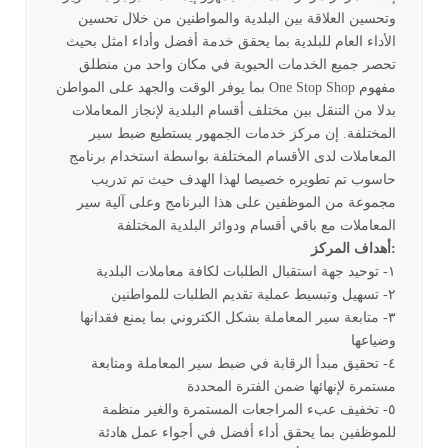
وتحسين العلاقة بين البلدية والمواطنين من خلال تحسين
الأداء العام للبلدية بما يحقق خدمة أفضل وأداء امثل بحيث
تحصر جميع الخدمات الحيوية في مكان واحد من منطلق
مفهوم One Stop Shop بما يوفر الوقت والجهد على المواطن
بدلا من التنقل بين مختلف أقسام البلدية لإنجاز المعاملات
المختلفة. إن مركز خدمات الجمهور يستطيع ضبط سير
المعاملات لدى الأقسام المختلفة بواسطة استخدام برنامج
حاسوب تم تطويره خصيصا لهذا الهدف حيث تم تدريب
مجموعة من الموظفين على هذا البرنامج وعلى آلية سير
المعاملات مع باقي أقسام ودوائر البلدية المختلفة
:أهداف المركز
١- توحيد جهة استقبال الطلبات لكافة معاملات البلدية
٢- تسهيل وتبسيط عملية تقديم الطلبات للمواطنين
٣- متابعة سير المعاملة بشكل الكتروني بما يمنع فقدانها
وضياعها
٤- تحقيق مبدأ الرقابة في ضبط سير المعاملة ومتابعة
مستمرة لإنهائها ضمن الفترة المحددة
٥- تخفيف عبء المراجعات المستمرة والغير منظمة
للموظفين بما يحقق أداء أفضل في أجواء عمل هادئة