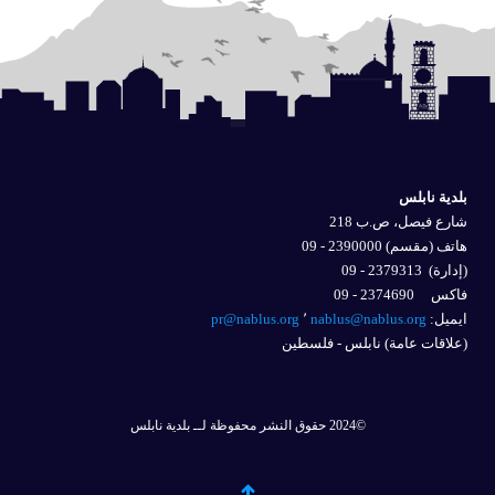
بلدية نابلس
شارع فيصل، ص.ب 218
هاتف (مقسم) 2390000 - 09
(إدارة)
2379313 - 09
فاكس 2374690 - 09
ايميل: 
nablus@nablus.org
٬
pr@nablus.org
(علاقات عامة) نابلس - فلسطين
©2024 حقوق النشر محفوظة لــ بلدية نابلس