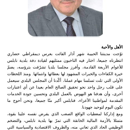
الأهل والأحبة
توّجت مدينتنا الحبيبة شهر آذار الفائت بعرس ديمقراطي حضاري
انتظرناه جميعا، اختار فيه الناخبون ممثليهم لقيادة دفة بلدية نابلس
للأعوام الأربعة القادمة، وأفرز مجلسا بلديا تشرّفت بترؤسه، يضمّ
خيرة الكفاءات والخبرات المشهود لها بعطائها وانتمائها. ومنذ اللحظات
الأولى التي تلت تسلمنا مهام عملنا، أكّدنا أن المجلس البلدي سيعمل
على قلب رجل واحد نحو تحقيق الصالح العام بعيدا عن أي اعتبارات
أخرى، وأن هدفنا هو النهوض بالعمل البلدي وتحسين جودة الخدمات
المقدمة لمواطنينا الأعزاء، فنابلس أكبر منّا جميعا، ونحن أحوج ما
نكون اليوم لتوحيد جهودنا.
ومع إداركنا لمعطيات الواقع الصعب الذي يفرض نفسه علينا بقوة،
متمثلا بالأزمة المالية الخانقة التي تمرّ بها بلدية نابلس، والتضخم
الوظيفي الحاد الذي تعاني منه، والظروف الاقتصادية والسياسية التي