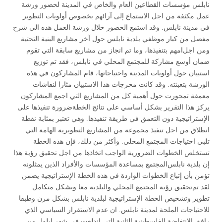
نابلس مؤسسات القطاعين العام والخاص في المدينة لحضور ورشة
عمل مكثفة من اجل الاستماع إلى آرائهم بخصوص أولويات التطوير
في مدينة نابلس. وقد استمع الحضور خلال ورشة العمل هذه الى شرح
مفصل من كبار موظفي بلدية نابلس حول آخر مشاريع البنية التحتية
ومن اجل
امهم بتنفيذها، وما تم انجاز من مشاريع سابقة
التي تقوم
ضمان أوسع مشاركة للمجتمع المحلي في نابلس، فقد تم توزيع
استبيان حول أولويات المدينة واحتياجاتها، قام المشاركون في هذه
الورشة بتعبئته. وقد كانت مخرجات هذا الاستبيان مثارا لنقاشات
معمقة تمحورت حول أهمية كل من المشاريع التي اجمع المشاركون
يركز هذا التقرير بشكل أساسي على نتائج الخطة
ضرورة تنفيذها
على
الإستراتيجية دون التعمق في طريقة تنفيذها. وهي تعتبر بمثابة نقطة
انطلاق من اجل تنفيذ مجموعة من المشاريع التطويرية الهامة التي
تلبي احتياجات المجتمع المحلي. وأكثر من ذلك، فإن هذه الخطة
تستخلص الخطوات الضرورية الواجب اتخاذها من اجل تحقيق رؤية هذا
إن بلدية نابلس
المجتمع بمساعدة المؤسسات والأفراد الذين يمثلونه
تؤمن بأن إتباع الخطوات الواردة في هذه الخطة الإستراتيجية يضمن
لقد تم
تحقيق رؤية المجتمع المحلي والبلدية معا وبشكل متكامل
تطوير وتشخيص الخطة الإستراتيجية لبلدية نابلس بشكل مرن وطبقا
للاحتياجات الملحة لمدينة نابلس. ان عدم الاستقرار السياسي الذي
رافق الانتفاضة الفلسطينية الثانية التي اندلعت في شهر ايلول من