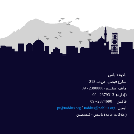
بلدية نابلس
شارع فيصل، ص.ب 218
هاتف (مقسم) 2390000 - 09
(إدارة)
2379313 - 09
فاكس 2374690 - 09
ايميل: 
nablus@nablus.org
٬
pr@nablus.org
(علاقات عامة) نابلس - فلسطين