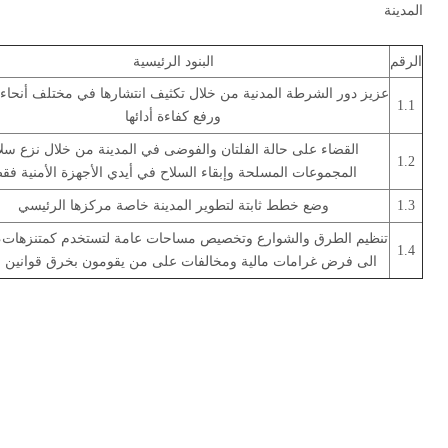
المدينة
الرقم
البنود الرئيسية
عزيز دور الشرطة المدنية من خلال تكثيف انتشارها في مختلف أنحاء ا
1.1
ورفع كفاءة أدائها
القضاء على حالة الفلتان والفوضى في المدينة من خلال نزع سل
1.2
المجموعات المسلحة وإبقاء السلاح في أيدي الأجهزة الأمنية فق
1.3
وضع خطط ثابتة لتطوير المدينة خاصة مركزها الرئيسي
تنظيم الطرق والشوارع وتخصيص مساحات عامة لتستخدم كمتنزهات،
1.4
الى فرض غرامات مالية ومخالفات على من يقومون بخرق قوانين ا