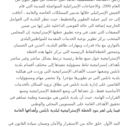
العام 2000، والاجتياحات الإسرائيلية المتواصلة للمدينة التي قام
الجيش الإسرائيلي خلالها بتدمير الممتلكات الخاصة والعامة ، أعاقت
إلى حد كبير عملية التطوير والتخطيط، حيث تنظر البلدية الى العوامل
الخارجية إضافة الى حالة الفوضى الداخلية على إنها من ضمن
المعيقات التي تقف في وجه تطبيق خطتها الإستراتيجية. إن المجلس
المنتخب يركز تطوير نوعية الخدمات المقدمة للمواطنين
البلدي
بالتوازي مع بناء قدرات ومهارات طاقم البلدية، آخذين في الحسبان
وتتمحور الخطة
النقاط الرئيسية التي تركز عليها هذه الخطة
الإستراتيجية حول سبع نقاط رئيسية ترتبط بشكل مباشر وغير مباشر
بأهداف إستراتيجية تناط مسؤولية تنفيذها إلى مختلف أقسام بلدية
نابلس وشعبها حسب الأهداف الإستراتيجية التي وردت في هيكلية
بلدية نابلس التي تم تطويرها مؤخرا. ولا تنحصر مهام ومسؤوليات
القائمين على إدارة بلدية نابلس في نطاق تزويد السكان بالخدمات
الأساسية فقط، بل تتعداها الى وضع الخطط الإستراتيجية وصنع
القرارات الهامة، حيث أن بلدية نابلس هي مؤسسة وطنية تساهم في
تحقيق الأهداف العامة على المستويين المحلي والوطني
فيما يلي اهم بنود الخطة الإستراتيجية لبلدية نابلس وأهدافها العامة
البند الأول: خلق حالة من الاستقرار والأمان وضمان سيادة القانون في