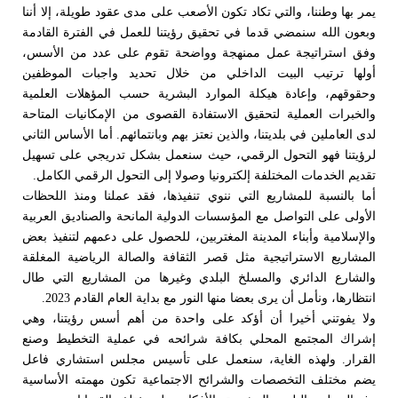
يمر بها وطننا، والتي تكاد تكون الأصعب على مدى عقود طويلة، إلا أننا
وبعون الله سنمضي قدما في تحقيق رؤيتنا للعمل في الفترة القادمة
وفق استراتيجة عمل ممنهجة وواضحة تقوم على عدد من الأسس،
أولها ترتيب البيت الداخلي من خلال تحديد واجبات الموظفين
وحقوقهم، وإعادة هيكلة الموارد البشرية حسب المؤهلات العلمية
والخبرات العملية لتحقيق الاستفادة القصوى من الإمكانيات المتاحة
لدى العاملين في بلديتنا، والذين نعتز بهم وبانتمائهم. أما الأساس الثاني
لرؤيتنا فهو التحول الرقمي، حيث سنعمل بشكل تدريجي على تسهيل
تقديم الخدمات المختلفة إلكترونيا وصولا إلى التحول الرقمي الكامل.
أما بالنسبة للمشاريع التي ننوي تنفيذها، فقد عملنا ومنذ اللحظات
الأولى على التواصل مع المؤسسات الدولية المانحة والصناديق العربية
والإسلامية وأبناء المدينة المغتربين، للحصول على دعمهم لتنفيذ بعض
المشاريع الاستراتيجية مثل قصر الثقافة والصالة الرياضية المغلقة
والشارع الدائري والمسلخ البلدي وغيرها من المشاريع التي طال
انتظارها، ونأمل أن يرى بعضا منها النور مع بداية العام القادم 2023.
ولا يفوتني أخيرا أن أؤكد على واحدة من أهم أسس رؤيتنا، وهي
إشراك المجتمع المحلي بكافة شرائحه في عملية التخطيط وصنع
القرار. ولهذه الغاية، سنعمل على تأسيس مجلس استشاري فاعل
يضم مختلف التخصصات والشرائح الاجتماعية تكون مهمته الأساسية