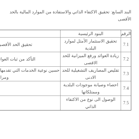
البند السابع: تحقيق الاكتفاء الذاتي والاستفادة من الموارد المالية بالحد
الأقصى
الرقم
البنود الرئيسية
تحقيق الاستثمار الأمثل لموارد
7.1
تحقيق الحد الأقصى 
البلدية
زيادة العوائد ورفع الميزانية للحد
7.2
التأكد من ثبات العوا
الاقصى
تقليص المصاريف التشغيلية للحد
حسين نوعية الخدمات التي تقدمها ا
7.3
الادنى
ومراف
احصاء وصيانة موجودات البلدية
7.4
وممتلكاتها
الوصول الى نوع من الاكتفاء
7.5
الذاتي