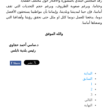
رفد المجلس البلدي بالمشورة والأفكار حول مختلف القضايا.
وختاما، وبرغم صعوبة الظروف، وبرغم حجم التحديات التي تقف
أمامنا، فإن حبنا لمدينتنا وبلديتنا، وإيماننا بأن مواطنينا يستحقون الأفضل
دوما، يدفعنا للعمل دونما كلل او ملل حتى نحقق رؤيتنا وأهدافنا التي
وضعناها أمامنا.
والله الموفق
د.سامي أحمد حجاوي
رئيس بلدية نابلس
f
Share
البداية
السابق
1
2
3
التالي
النهاية